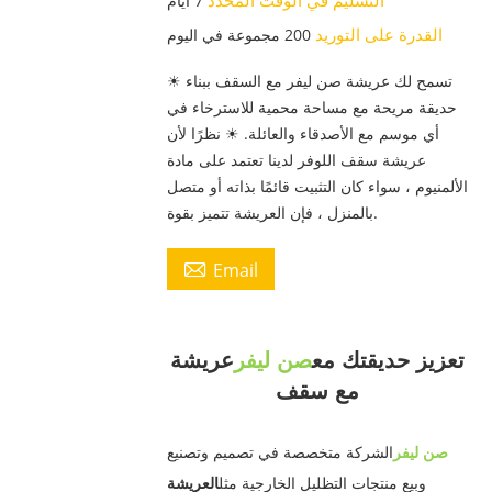
التسليم في الوقت المحدد
7 أيام
القدرة على التوريد
200 مجموعة في اليوم
☀ تسمح لك عريشة صن ليفر مع السقف ببناء
حديقة مريحة مع مساحة محمية للاسترخاء في
أي موسم مع الأصدقاء والعائلة. ☀ نظرًا لأن
عريشة سقف اللوفر لدينا تعتمد على مادة
الألمنيوم ، سواء كان التثبيت قائمًا بذاته أو متصل
بالمنزل ، فإن العريشة تتميز بقوة.

Email
تعزيز حديقتك مع
صن ليفر
عريشة
مع سقف
صن ليفر
الشركة متخصصة في تصميم وتصنيع
وبيع منتجات التظليل الخارجية مثل
العريشة