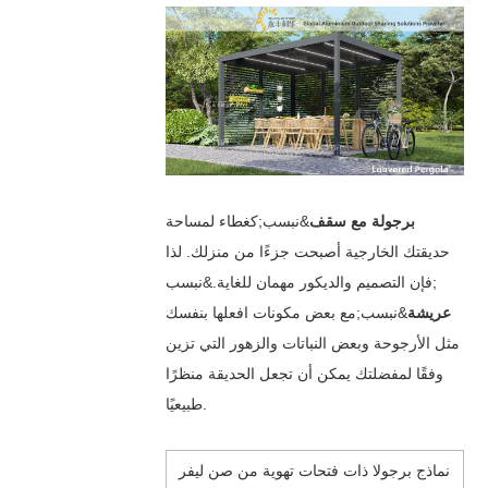
برجولة مع سقف
&نبسب;كغطاء لمساحة
حديقتك الخارجية أصبحت جزءًا من منزلك. لذا
فإن التصميم والديكور مهمان للغاية.&نبسب;
عريشة
&نبسب;مع بعض مكونات افعلها بنفسك
مثل الأرجوحة وبعض النباتات والزهور التي تزين
وفقًا لمفضلتك يمكن أن تجعل الحديقة منظرًا
طبيعيًا.
نماذج برجولا ذات فتحات تهوية من صن ليفر