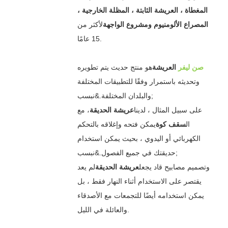
المغطاة ، العريشة الثابتة ، المظلة الخارجية ،
المصراع الألومنيوم ومشروع الواجهة
لأكثر من
15 عامًا.
صن ليفر
العريشة
هو منتج حديث يتم تطويره
وتحديثه باستمرار وفقًا للتطبيقات المختلفة
والبلدان المختلفة.&نبسب;
على سبيل المثال ، لدينا
عريشة الحديقة
، مع
ال
سقف كوة
يمكن فتحه وإغلاقه بالتحكم
الكهربائي أو اليدوي ، بحيث يمكن استخدام
حديقتك في جميع الفصول.&نبسب;
وتصميم مصابيح قاد يجعل
عريشة الحديقة
لم يعد
يقتصر على الاستخدام أثناء النهار فقط ، بل
يمكن استخدامه أيضًا للتجمعات مع الأصدقاء
والعائلة في الليل.