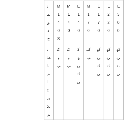
E
E
E
M
E
M
M
ن
3
2
1
1
1
1
1
م
0
2
7
7
4
4
4
و
0
0
0
0
0
0
0
ذ
S
ج
كه
كه
كه
كتي
ك
كت
كت
ن
رب
رب
رب
ب
ه
ي
ي
ظ
ائ
ائ
ائ
رب
ب
ب
ا
ي
ي
ي
ائ
م
ي
ال
ت
ح
ك
م