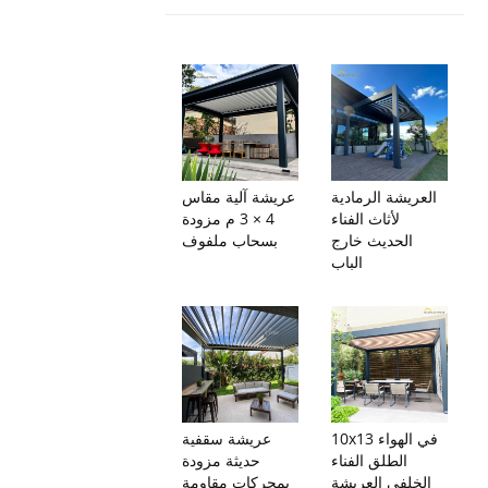
العريشة الرمادية
عريشة آلية مقاس
لأثاث الفناء
4 × 3 م مزودة
الحديث خارج
بسحاب ملفوف
الباب
10x13 في الهواء
عريشة سقفية
الطلق الفناء
حديثة مزودة
الخلفي العريشة
بمحركات مقاومة